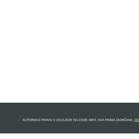
AUTORSKO PRAVO © 2013-2026 TELCODE.INFO. SVA PRAVA ZADRŽANA.
OD