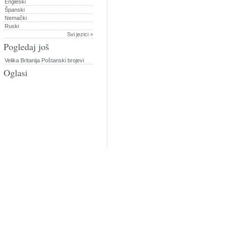
Engleski
Španski
Nemački
Ruski
Svi jezici >
Pogledaj još
Velika Britanija Poštanski brojevi
Oglasi