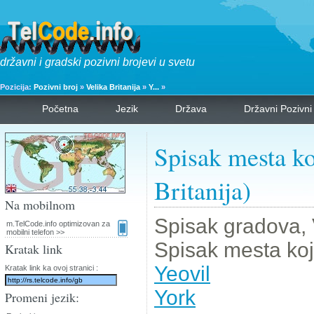
državni i gradski pozivni brojevi u svetu
Pozicija:
Pozivni broj
»
Velika Britanija
»
Y...
»
Početna
Jezik
Država
Državni Pozivni
Spisak mesta ko
Britanija)
Na mobilnom
Spisak gradova, 
m.TelCode.info optimizovan za
mobilni telefon >>
Spisak mesta koji
Kratak link
Yeovil
Kratak link ka ovoj stranici :
York
Promeni jezik: