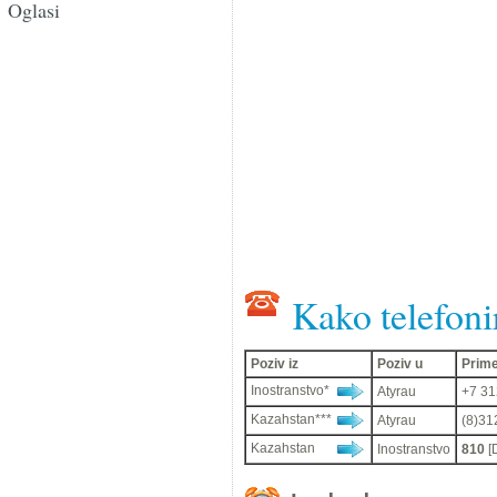
Oglasi
Kako telefoni
Poziv iz
Poziv u
Prime
Inostranstvo*
Atyrau
+7 312
Kazahstan***
Atyrau
(8)312
Kazahstan
Inostranstvo
810
[