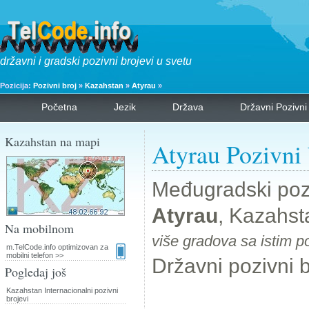
državni i gradski pozivni brojevi u svetu
Pozicija:
Pozivni broj
»
Kazahstan
»
Atyrau
»
Početna
Jezik
Država
Državni Pozivni
Kazahstan na mapi
Atyrau Pozivni 
Međugradski pozi
Atyrau
, Kazahst
Na mobilnom
više gradova sa istim p
m.TelCode.info optimizovan za
mobilni telefon >>
Državni pozivni b
Pogledaj još
Kazahstan Internacionalni pozivni
brojevi