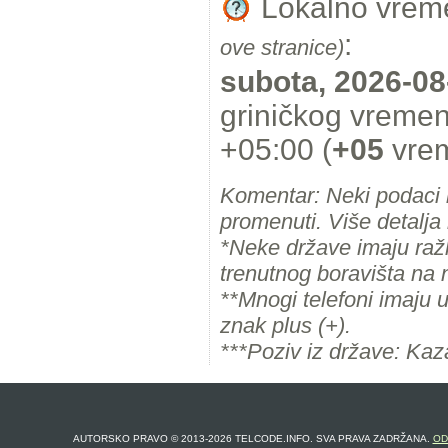
Lokalno vrem
:
ove stranice)
subota, 2026-08
griničkog vreme
+05:00 (
+05
vrem
Komentar: Neki podaci
promenuti. Više detalja 
*Neke države imaju ražl
trenutnog boravišta na 
**Mnogi telefoni imaju 
znak plus (+).
***Poziv iz države: Kaz
AUTORSKO PRAVO © 2013-2026 TELCODE.INFO. SVA PRAVA ZADRŽANA.
OD