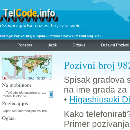
državni i gradski pozivni brojevi u svetu
Pozicija:
Pozivni broj
»
Japan
»
Pozivni brojevi
»
Pozivni broj 982
»
Početna
Jezik
Država
Državni Pozivni
Pozivni broj 98
Spisak gradova s
Na mobilnom
na ime grada za 
m.TelCode.info optimizovan za
mobilni telefon >>
•
Higashiusuki Di
Pogledaj još
Japan Međunarodni pozivni broj
Kako telefonirati
Oglasi
Primer pozivanj