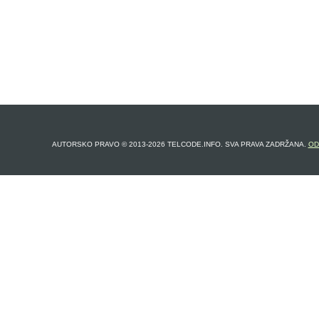
AUTORSKO PRAVO © 2013-2026 TELCODE.INFO. SVA PRAVA ZADRŽANA.
OD