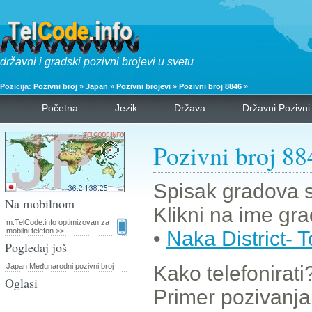
državni i gradski pozivni brojevi u svetu
Pozicija:
Pozivni broj
»
Japan
»
Pozivni brojevi
»
Pozivni broj 8846
»
Početna
Jezik
Država
Državni Pozivni
Pozivni broj 88
Spisak gradova 
Na mobilnom
Klikni na ime gra
m.TelCode.info optimizovan za
mobilni telefon >>
•
Naka District- 
Pogledaj još
Japan Međunarodni pozivni broj
Kako telefonirati
Oglasi
Primer pozivanj