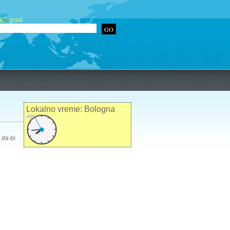
aži grad:
Lokalno vreme: Bologna
AM
 da bi