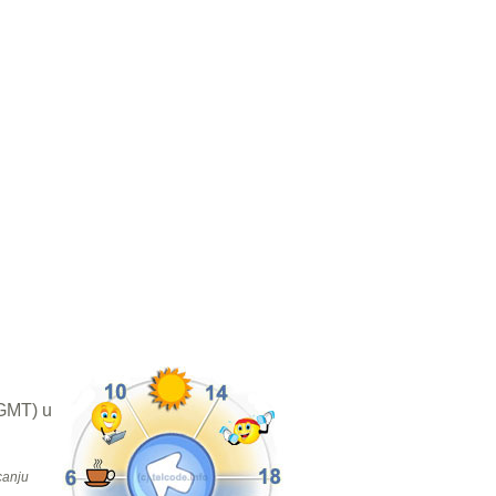
(GMT) u
canju