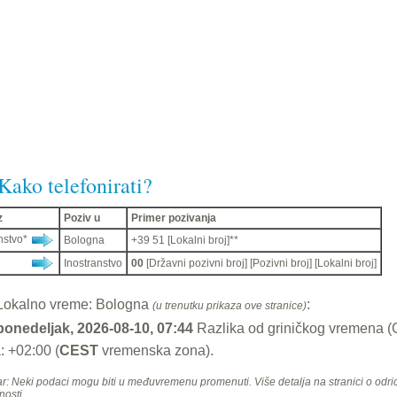
Kako telefonirati?
z
Poziv u
Primer pozivanja
nstvo*
Bologna
+39 51 [Lokalni broj]**
Inostranstvo
00
[Državni pozivni broj] [Pozivni broj] [Lokalni broj]
Lokalno vreme: Bologna
:
(u trenutku prikaza ove stranice)
ponedeljak, 2026-08-10, 07:44
Razlika od griničkog vremena 
: +02:00 (
CEST
vremenska zona).
: Neki podaci mogu biti u međuvremenu promenuti. Više detalja na stranici o odri
osti.