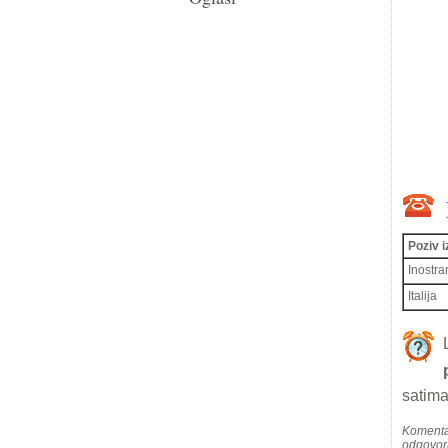
Poziv i
Inostra
Italija
satima
Komentar
odgovorn