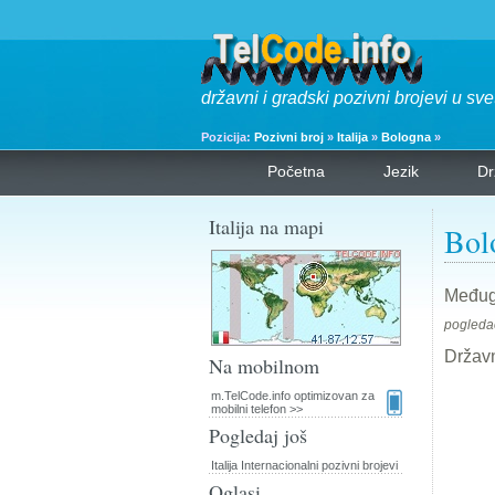
državni i gradski pozivni brojevi u sve
Pozicija:
Pozivni broj
»
Italija
»
Bologna
»
Početna
Jezik
Dr
Italija na mapi
Bol
Međugr
pogledao
Državn
Na mobilnom
m.TelCode.info optimizovan za
mobilni telefon >>
Pogledaj još
Italija Internacionalni pozivni brojevi
Oglasi