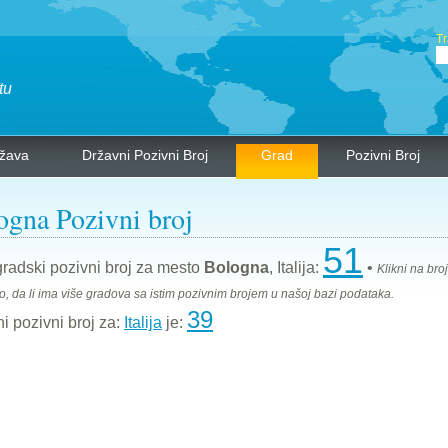
Tr
tu
žava
Državni Pozivni Broj
Grad
Pozivni Broj
ogna Pozivni broj
51
adski pozivni broj za mesto
Bologna
, Italija:
•
Klikni na broj
, da li ima više gradova sa istim pozivnim brojem u našoj bazi podataka.
39
i pozivni broj za:
Italija
je: